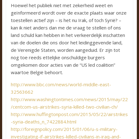
Hoewel het publiek niet met zekerheid weet en
geïnformeerd wordt over de exacte plaats waar onze
toestellen actief zijn – is het nu Irak, of toch Syrië? –
kan ik niet anders dan me de vraag te stellen of ons
land schuld kan hebben in het verkeerdelijk inschatten
van de doelen die ons door het leidinggevende land,
de Verenigde Staten, worden aangeduid. Er zijn tot
nog toe reeds ettelijke onschuldige burgers
omgekomen door acties van de “US led coalition”
waartoe België behoort.
http://www.bbc.com/news/world-middle-east-
32563662
http://www.washingtontimes.com/news/2015/may/22
/centcom-us-airstrikes-syria-killed-two-civilian-ch/
http://www.huffingtonpost.com/2015/05/22/airstrikes
-syria-deaths_n_7422884.html
http://foreignpolicy.com/2015/01/06/u-s-military-
investigating-if-airstrikes-killed-civilians-in-iraq-and-