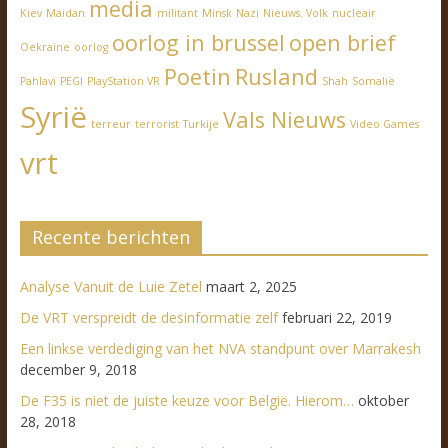
media
Kiev
Maidan
militant
Minsk
Nazi
Nieuws. Volk
nucleair
oorlog in brussel
open brief
Oekraïne
oorlog
Poetin
Rusland
Pahlavi
PEGI
PlayStation VR
Shah
Somalië
Syrië
Vals Nieuws
terreur
terrorist
Turkije
Video Games
vrt
Recente berichten
Analyse Vanuit de Luie Zetel
maart 2, 2025
De VRT verspreidt de desinformatie zelf
februari 22, 2019
Een linkse verdediging van het NVA standpunt over Marrakesh
december 9, 2018
De F35 is niet de juiste keuze voor België. Hierom…
oktober
28, 2018