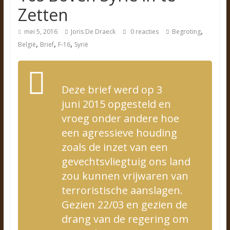
Zetten
,
mei 5, 2016
Joris De Draeck
0 reacties
Begroting
,
,
,
België
Brief
F-16
Syrië
Deze brief werd op 3
juni 2015 opgesteld en
vroeg onder andere hoe
een agressieve houding
zoals de inzet van een
gevechtsvliegtuig ons land
zou kunnen vrijwaren van
terroristische aanslagen.
Gezien 22/03 en gezien de
drang van de regering om