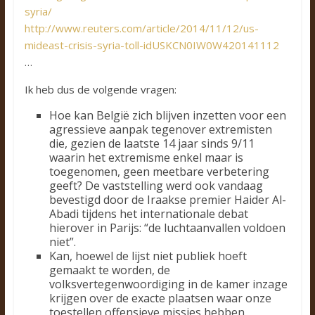
syria/
http://www.reuters.com/article/2014/11/12/us-
mideast-crisis-syria-toll-idUSKCN0IW0W420141112
…
Ik heb dus de volgende vragen:
Hoe kan België zich blijven inzetten voor een
agressieve aanpak tegenover extremisten
die, gezien de laatste 14 jaar sinds 9/11
waarin het extremisme enkel maar is
toegenomen, geen meetbare verbetering
geeft? De vaststelling werd ook vandaag
bevestigd door de Iraakse premier Haider Al-
Abadi tijdens het internationale debat
hierover in Parijs: “de luchtaanvallen voldoen
niet”.
Kan, hoewel de lijst niet publiek hoeft
gemaakt te worden, de
volksvertegenwoordiging in de kamer inzage
krijgen over de exacte plaatsen waar onze
toestellen offensieve missies hebben