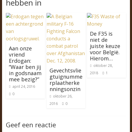
hebben in
De F35 is
niet de
juiste keuze
Aan onze
voor België.
vriend
Hierom…
Erdogan:
oktober 28,
“Waar ben jij
Gevechtsvlie
in godsnaam
2018
1
gtuignumme
mee bezig?”
rplaatherke
april 24, 2016
nningsonzin
0
oktober 26,
2016
0
Geef een reactie