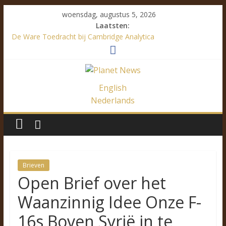
woensdag, augustus 5, 2026
Laatsten:
De Ware Toedracht bij Cambridge Analytica
Analyse Vanuit de Luie Zetel
De VRT verspreidt de desinformatie zelf
Een linkse verdediging van het NVA standpunt over Marrakesh
De F35 is niet de juiste keuze voor België. Hierom…
English
Nederlands
Brieven
Open Brief over het
Waanzinnig Idee Onze F-
16s Boven Syrië in te