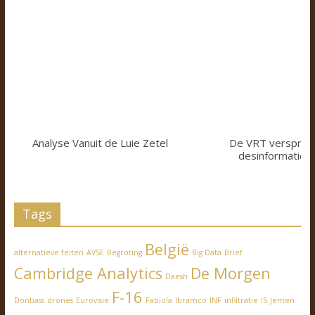
Analyse Vanuit de Luie Zetel
De VRT verspreid
desinformatie z
Tags
België
alternatieve feiten
AVSE
Begroting
Big Data
Brief
Cambridge Analytics
De Morgen
Daesh
F-16
Donbass
drones
Eurovisie
Fabiola
Ibramco
INF
infiltratie
IS
Jemen