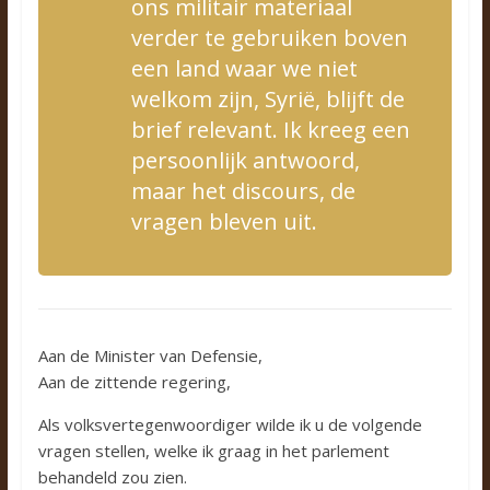
ons militair materiaal
verder te gebruiken boven
een land waar we niet
welkom zijn, Syrië, blijft de
brief relevant. Ik kreeg
een
persoonlijk antwoord,
maar het discours, de
vragen bleven uit.
Aan de Minister van Defensie,
Aan de zittende regering,
Als volksvertegenwoordiger wilde ik u de volgende
vragen stellen, welke ik graag in het parlement
behandeld zou zien.