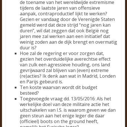
de toename van het wereldwijde extremisme
tijdens de laatste jaren van offensieve
aanpak, contraproductief lijkt te werken?
Gezien er vandaag door de Verenigde Staten
gemeld werd dat deze strijd “nog jaren kan
duren”, wil dat zeggen dat ook België nog
jaren mee zal werken aan een initiatief dat
weinig zoden aan de dijk brengt en overmatig
duur is?
Hoe zal de regering er voor zorgen dat,
gezien het overduidelijke averechtse effect
van zulk een agressieve houding, ons land
gevrijwaard zal blijven van (even) extreme
(re)acties? Ik denk aan wat in Madrid, Londen
en Parijs gebeurd is.
Ten koste waarvan wordt dit budget
besteed?
Toegevoegde vraag dd. 13/05/2016: Als het
werkelijke doel van deze militaire actie het
uitschakelen van I.S. is waarom geven we dan
geen steun aan het enige leger die daar
(officieel) boots on the ground heeft,