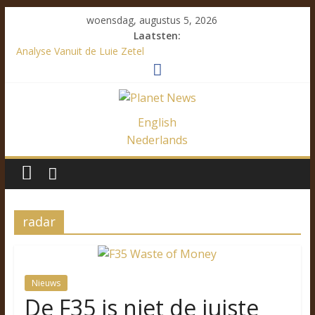
woensdag, augustus 5, 2026
Laatsten:
Analyse Vanuit de Luie Zetel
De VRT verspreidt de desinformatie zelf
Een linkse verdediging van het NVA standpunt over Marrakesh
De F35 is niet de juiste keuze voor België. Hierom…
De Ware Toedracht bij Cambridge Analytica
English
Nederlands
radar
Nieuws
De F35 is niet de juiste