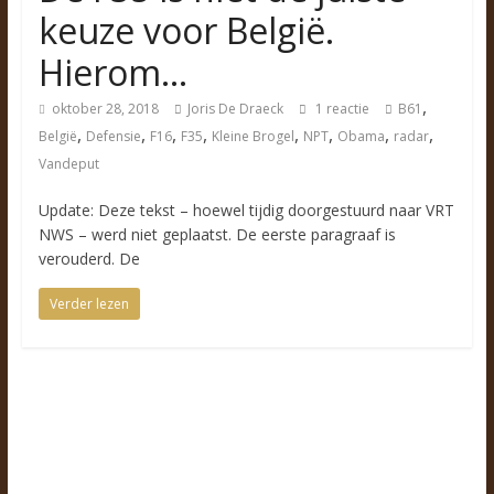
keuze voor België.
Hierom…
,
oktober 28, 2018
Joris De Draeck
1 reactie
B61
,
,
,
,
,
,
,
,
België
Defensie
F16
F35
Kleine Brogel
NPT
Obama
radar
Vandeput
Update: Deze tekst – hoewel tijdig doorgestuurd naar VRT
NWS – werd niet geplaatst. De eerste paragraaf is
verouderd. De
Verder lezen