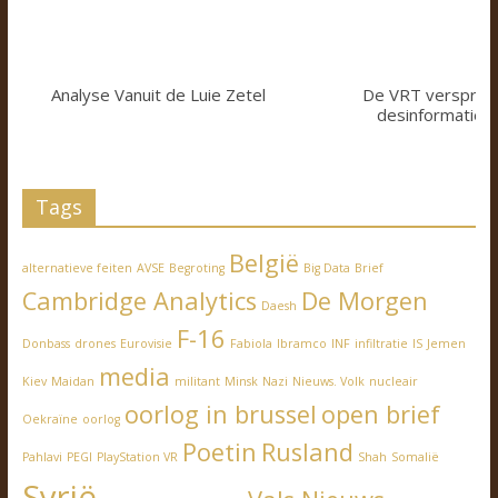
Analyse Vanuit de Luie Zetel
De VRT verspreid
desinformatie z
Tags
België
alternatieve feiten
AVSE
Begroting
Big Data
Brief
Cambridge Analytics
De Morgen
Daesh
F-16
Donbass
drones
Eurovisie
Fabiola
Ibramco
INF
infiltratie
IS
Jemen
media
Kiev
Maidan
militant
Minsk
Nazi
Nieuws. Volk
nucleair
oorlog in brussel
open brief
Oekraïne
oorlog
Poetin
Rusland
Pahlavi
PEGI
PlayStation VR
Shah
Somalië
Syrië